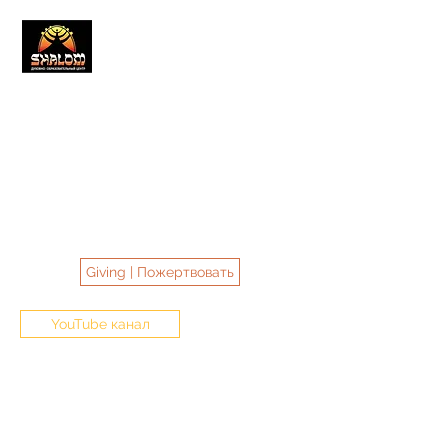
SHALOM CENTER MINNESOTA
Духовно-образовательный центр
"Шалом", Миннесота, США
#ШаломМиннесота
#ШаломЦентрМиннесота
#shalomcentermn #shalomcenter
Giving | Пожертвовать
YouTube канал
shalomcentermn@gmail.com
763-228-3635