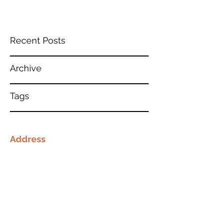
Recent Posts
Archive
Tags
Address
3510 Williston Rd
Minnetonka, 55345 USA
Contact
shalomcentermn@gmail.com
763-228-3635