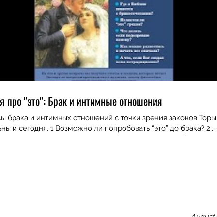
я про "это": Брак и интимные отношения
Archi
ы брака и интимных отношений с точки зрения законов Торы
актуальны и сегодня. 1 Возможно ли попробовать “это” до брака? 2...
Februa
January
Decemb
Octobe
July 20
May 20
April 2
August