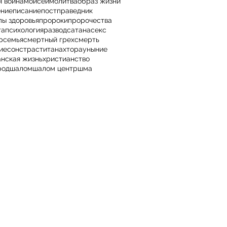
я война
моисей
молитва
образ жизни
ение
писание
пост
праведник
пы здоровья
пророки
пророчества
та
психология
развод
сатана
секс
р
семья
смертный грех
смерть
ие
сон
страсти
танах
тора
уныние
анская жизнь
христианство
род
шалом
шалом центр
шма