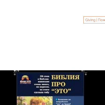
ER MINNESOTA
ательный центр "Шалом", Миннесота, США
Giving | По
та #ШаломЦентрМиннесота
 #shalomcenter
праздники
о нас
shalomcentermn@g
Recen