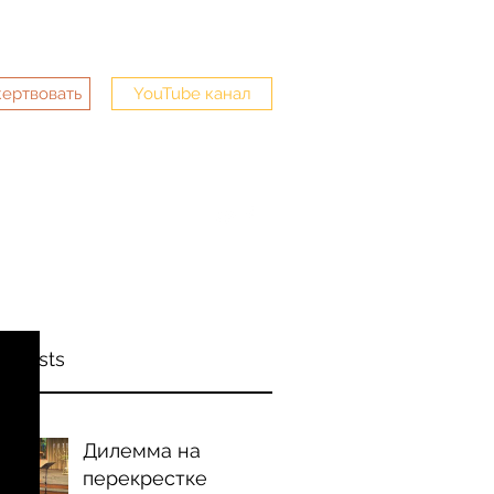
жертвовать
YouTube канал
mail.com
763-228-3635
t Posts
Дилемма на
перекрестке