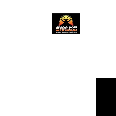
SHALOM CENT
Духовно-образов
#ШаломМиннесо
#shalomcentermn
главная
проповеди
публикации