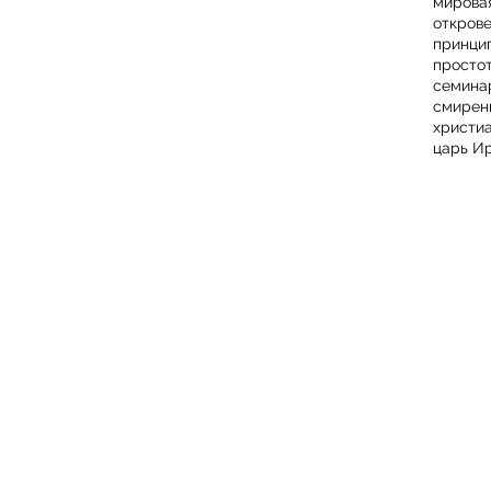
мирова
откров
принци
просто
семина
смирен
христи
царь И