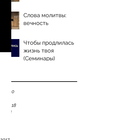
Слова молитвы:
вечность
Чтобы продлилась
жизнь твоя
(Семинары)
ve
ry 2020
 2019
er 2018
r 2018
18
18
018
 2017