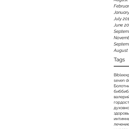
Februar
January
July 20
June 20
Septem
Novemb
Septem
August
Tags
Bible
exp
seven d
Болотн
биб
биб
валери
гордос
духовн
здоров
интимн
лечени