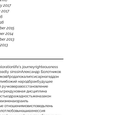
y 2017
 2017
16
16
ber 2015
er 2014
ber 2013
 2013
loration
life's journey
righteousness
eadly sins
sin
Александр Болотников
иков
Ирод
апокалипсис
армагеддон
лия
божий народ
брак
будущее
й ручко
вера
восстановление
ть
грех
духовная дисциплина
ость
ездра
жадность
жена
закон
ье
измена
израиль
ые отношения
иов
исповедь
лень
е
лот
любовь
машиах
мессия