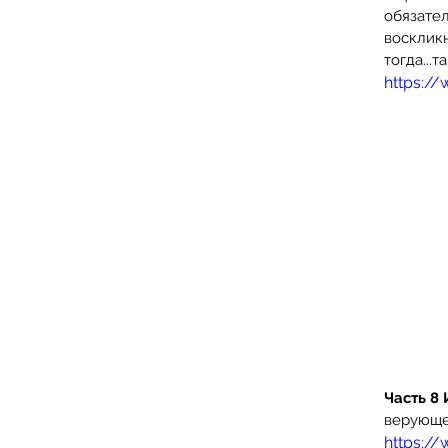
обязател
воскликн
тогда...
https:/
Часть 8 
верующе
https:/