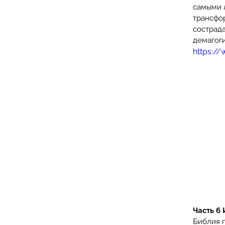
самыми 
трансфо
сострад
демагоги
https:/
Часть 6 
Библия г