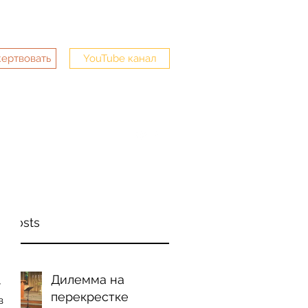
жертвовать
YouTube канал
mail.com
763-228-3635
t Posts
Дилемма на
 
перекрестке
в 