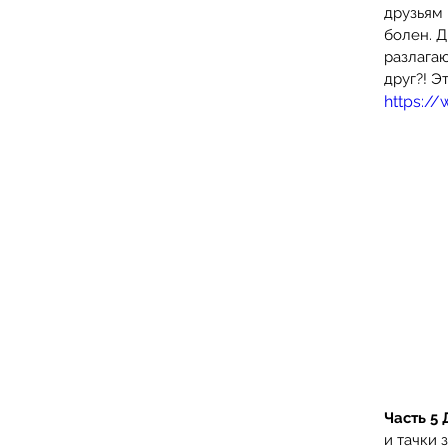
друзьям 
болен. Д
разлагаю
друг?! Э
https:/
Часть 5 
и тачки 