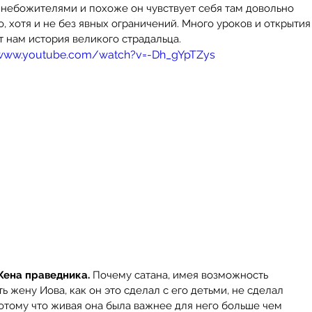
 небожителями и похоже он чувствует себя там довольно 
January
, хотя и не без явных ограничений. Много уроков и открытия
Bible
exp
July 20
seven d
 нам история великого страдальца.
June 20
Болотн
/www.youtube.com/watch?v=-Dh_gYpTZys
Septem
биб
биб
Novemb
валерий
Septem
гордост
духовно
August 
здоровь
интимн
лечени
мировая
откров
принцип
просто
семина
смирен
христиа
царь И
Жена праведника. 
Почему сатана, имея возможность 
ь жену Иова, как он это сделал с его детьми, не сделал 
отому что живая она была важнее для него больше чем 