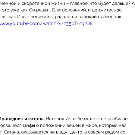
менной и скоротечной жизни – главное, что будет дальше? А
 это уже как Он решит. Благословений, и держитесь за 
ля, как Иов – великий страдалец и великий праведник!
/www.youtube.com/watch?v=z35bT-ngrU8
Archi
Februar
January
Decemb
October
July 20
May 20
Праведник и сатана.
 История Иова безжалостно разбивает 
April 20
тоявшиеся мифы о положении вещей в мире, который нас 
Tags
August 
. Сатана, оказывается не в аду где-то, а совсем рядом со 
Februar