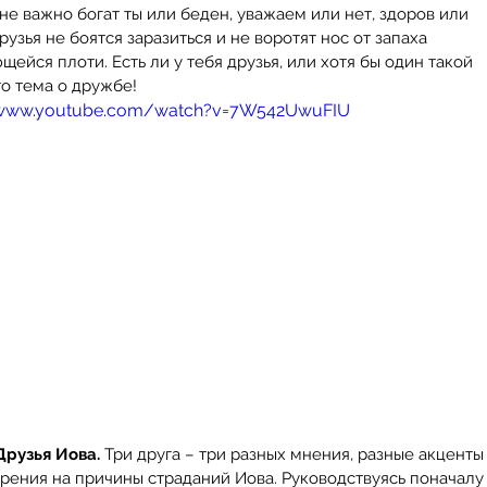
не важно богат ты или беден, уважаем или нет, здоров или 
рузья не боятся заразиться и не воротят нос от запаха 
щейся плоти. Есть ли у тебя друзья, или хотя бы один такой 
то тема о дружбе! 
/www.youtube.com/watch?v=7W542UwuFIU
Друзья Иова.
 Три друга – три разных мнения, разные акценты
зрения на причины страданий Иова. Руководствуясь поначалу