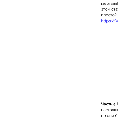
мертвая!
этом ста
просто? 
https:/
Часть 4 
настоящи
но они б