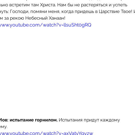
ьно встретим там Христа. Нам бы не растеряться и успеть 
уть: Господи, помяни меня, когда придешь в Царствие Твое! 
там за рекою Небесный Ханаан!
/www.youtube.com/watch?v=llsuSht0gRQ
Иов: испытание горнилом.
 Испытания придут каждому 
му.
/www.youtube.com/watch?v=axVatyYqyzw