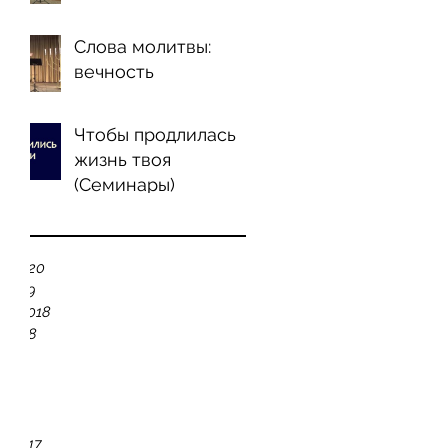
 
Слова молитвы:
вечность
Чтобы продлилась
жизнь твоя
(Семинары)
ve
y 2020
 2019
er 2018
 2018
18
18
18
2017
y 2017