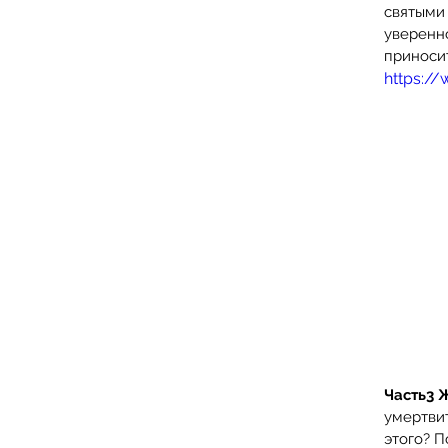
святыми
уверенно
приносит
https:/
Часть3 
умертвит
этого? П