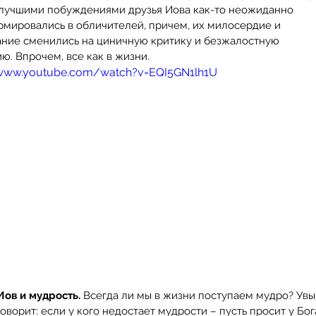
лучшими побуждениями друзья Иова как-то неожиданно 
рмировались в обличителей, причем, их милосердие и 
ание сменились на циничную критику и безжалостную 
ю. Впрочем, все как в жизни. 
/www.youtube.com/watch?v=EQI5GN1lh1U
Иов и мудрость.
 Всегда ли мы в жизни поступаем мудро? Увы..
оворит: если у кого недостает мудрости – пусть просит у Бог