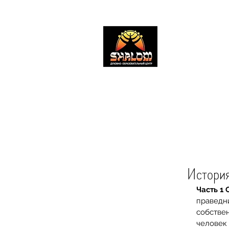
SHALOM CENT
Духовно-образов
#ШаломМиннесо
#shalomcentermn
главная
проповеди
публикации
История
Часть 1
праведни
собствен
человек 