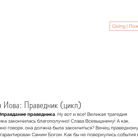
ER MINNESOTA
ательный центр "Шалом", Миннесота, США
Giving | По
та #ШаломЦентрМиннесота
 #shalomcenter
праздники
о нас
shalomcentermn@g
Recen
 Иова: Праведник (цикл)
 Оправдание праведника
. Ну вот и все! Великая трагедия 
ка закончилась благополучно! Слава Всевышнему! А как, 
но говоря, она должна была закончиться? Венец праведному
гарантирован Самим Богом. Как бы не повернулись события 