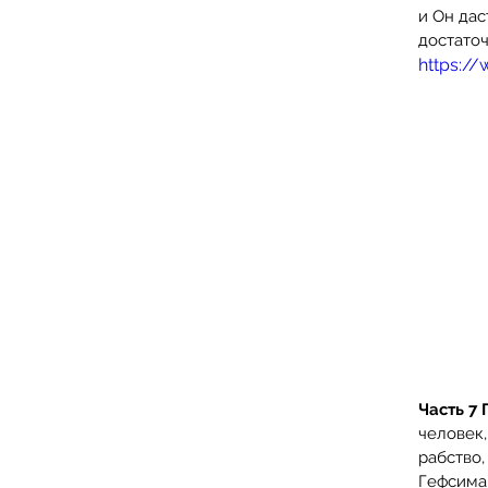
и Он дас
достаточ
https:/
Часть 7 
человек,
рабство,
Гефсиман