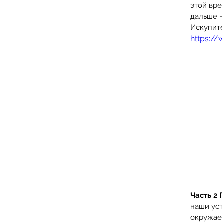
этой вре
дальше –
Искупите
https:/
Часть 2 
наши ус
окружает