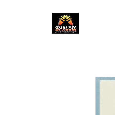
SHALOM CENT
Духовно-образов
#ШаломМиннесо
#shalomcentermn
главная
проповеди
публикации