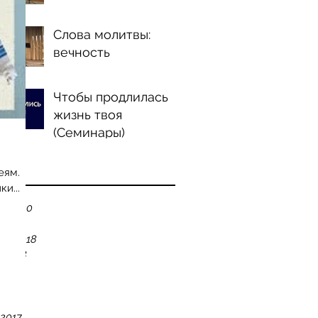
Слова молитвы:
вечность
Чтобы продлилась
жизнь твоя
(Семинары)
ve
еям.
и...
ry 2020
 2019
er 2018
r 2018
18
18
018
 2017