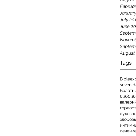
Februar
January
July 20
June 20
Septem
Novemb
Septem
August
Tags
Bible
exp
seven d
Болотн
биб
биб
валери
гордос
духовн
здоров
интимн
лечени