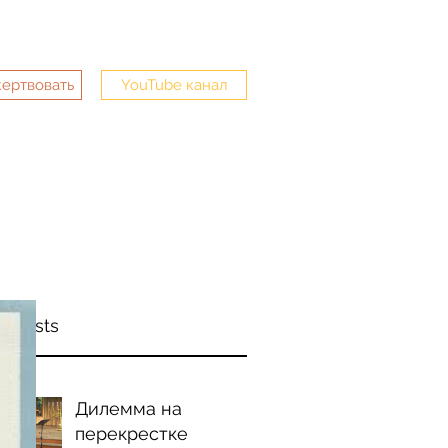
жертвовать
YouTube канал
mail.com
763-228-3635
t Posts
Дилемма на
перекрестке