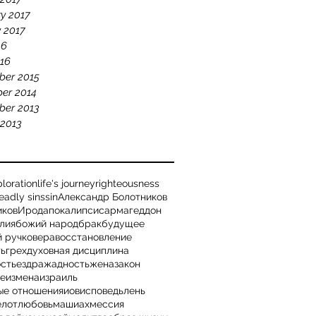
y 2017
 2017
16
16
ber 2015
er 2014
ber 2013
 2013
loration
life's journey
righteousness
eadly sins
sin
Александр Болотников
иков
Ирод
апокалипсис
армагеддон
лия
божий народ
брак
будущее
й ручко
вера
восстановление
ть
грех
духовная дисциплина
ость
ездра
жадность
жена
закон
ье
измена
израиль
ые отношения
иов
исповедь
лень
е
лот
любовь
машиах
мессия