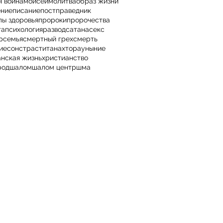
я война
моисей
молитва
образ жизни
ение
писание
пост
праведник
пы здоровья
пророки
пророчества
та
психология
развод
сатана
секс
р
семья
смертный грех
смерть
ие
сон
страсти
танах
тора
уныние
анская жизнь
христианство
род
шалом
шалом центр
шма