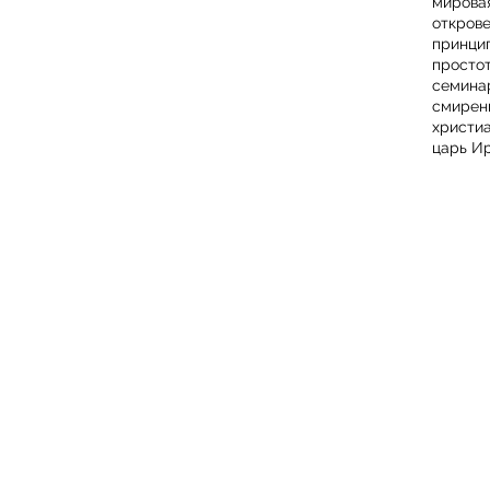
мирова
откров
принци
просто
семина
смирен
христи
царь И