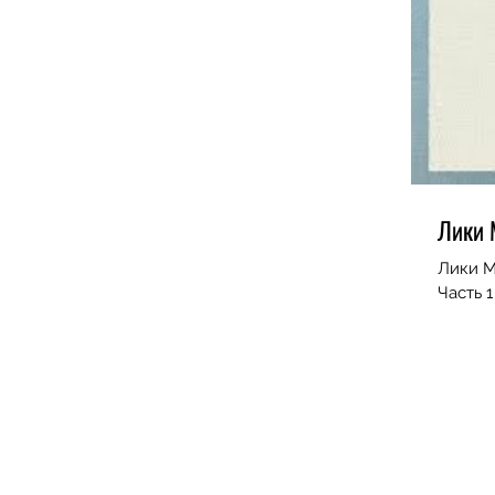
Лики 
Лики М
Часть 